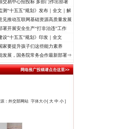
源交易中心招投标 多部门作出部署
监测“十五五”规划》发布｜全文｜解
意见推动互联网基础资源高质量发展
部署开展安全生产“打非治违”工作
建设“十五五”规划》印发｜全文
国家要提升孩子们这些能力素养
]
一首歌的时间，读懂乐至的“诗与远方”
·[视频]
从《水浒传》看间谍“攻心套路”
·[视频]
能发展，国务院常务会作最新部署⇒
网络推广投稿请点击这里>>
来源：
外交部网站
字体大小[
大
中
小
]