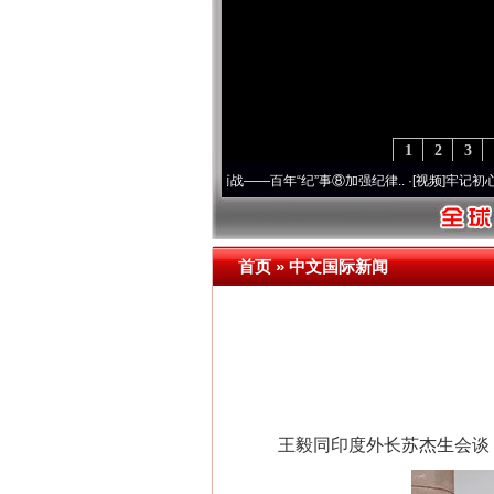
1
2
3
.
·[视频]
因党而生 为党而战——百年“纪”事⑧加强纪律..
·[视频]
牢记初心使命 奋进复兴
首页
»
中文国际新闻
王毅同印度外长苏杰生会谈