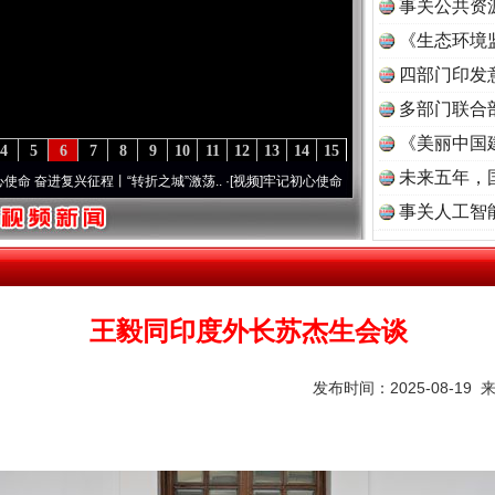
事关公共资
《生态环境
读
四部门印发
多部门联合
《美丽中国
4
5
6
7
8
9
10
11
12
13
14
15
未来五年，
征程丨“转折之城”激荡..
·[视频]
牢记初心使命 奋进复兴征程丨红船起航处 潮起..
·[视频
事关人工智
王毅同印度外长苏杰生会谈
发布时间：2025-08-19 