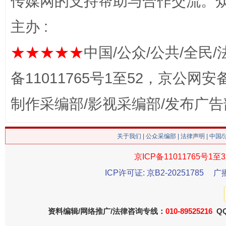
传媒网的支持帮助与合作交流。
网上购药对药下症？
主办 :
★★★★★
中国/公众/公共/全民/
备11011765号1至52，京公网安备：
制作采编部/影视采编部/发布广告
这是一记警钟！
谢
关于我们
|
公众采编部
|
法律声明
| 中国
京ICP备11011765号1至3
ICP许可证: 京B2-20251785
广
资料编辑/网络推广/法律咨询专线：
010-89525216
QQ