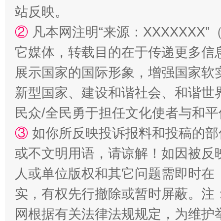
站反映。
②
凡本网注明“来源：XXXXXX
站台名比不上好声名
它媒体，转载目的在于传递更多信
展示国家的国际形象，增强国家软
新型国家、建设和谐社会、和谐世界
民众/全民勇于担任文化使者与和
③
如你所反映投诉报料和投稿的部
或不文明用语，请谅解！如因被反
漫山遍野的桃花与雪山、麦地、白藏房
除了
人或单位版权和其它问题需即时在
实，有权先行撤除或暂时屏蔽。注
网根据有关法律法规规定，为维护