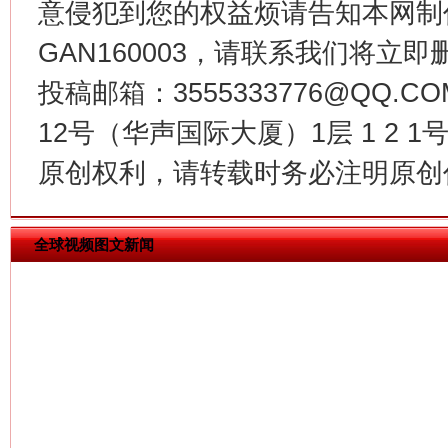
意侵犯到您的权益烦请告知本网制作采编
GAN160003，请联系我们将立即删
投稿邮箱：3555333776@QQ
12号（华声国际大厦）1层 1 2
今
在谋一域中谋全局
原创权利，请转载时务必注明原创作
全球视频图文新闻
习近平的博鳌关键词
魏明亮