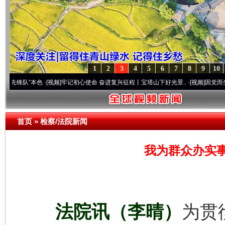
1
2
3
4
5
6
7
8
9
10
”本色
·[视频]
牢记初心使命 奋进复兴征程丨宝塔山下好光景..
·[视频]
因党而生 为党而战
首页
»
检察/法院新闻
我为群众办实
法院讯（李晴）
为贯