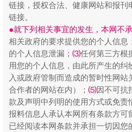
链接，授权合法、健康网站和报刊
链接。
●就下列相关事宜的发生，本网不
相关政府的要求提供您的个人信息
生
的个人信息泄漏；
⑶
任何第三方根
“刷贴”乱象丛生
用您的个人信息，由此所产生的纠
入或政府管制而造成的暂时性网站
合作者的网站在内）；
⑸
因不可抗
款及声明中列明的使用方式或免责
报料信息人承认本网所有条款方可
已经阅读本网条款并承担一切因您
揭批美国五大"原罪"
"炒