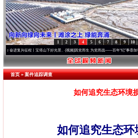
1
2
3
4
5
6
7
8
9
10
复兴征程丨宝塔山下好光景..
·[视频]
因党而生 为党而战——百年“纪”事⑧加强纪律..
·[
首页
»
案件追踪调查
如何追究生态环境
如何追究生态环