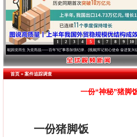
1
2
3
4
5
6
7
8
9
10
党而生 为党而战——百年“纪”事⑧加强纪律..
·[视频]
牢记初心使命 奋进复兴征程丨“转折
首页
»
案件追踪调查
一份“神秘”猪脚
一份猪脚饭