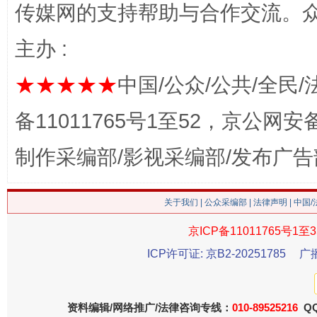
传媒网的支持帮助与合作交流。
习近平的博鳌关键词
魏明亮
主办 :
★★★★★
中国/公众/公共/全民/
备11011765号1至52，京公网安备：
制作采编部/影视采编部/发布广告
生
关于我们
|
公众采编部
|
法律声明
| 中国
“刷贴”乱象丛生
京ICP备11011765号1至3
ICP许可证: 京B2-20251785
广
资料编辑/网络推广/法律咨询专线：
010-89525216
QQ