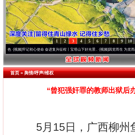
1
2
3
4
5
6
7
8
9
10
视频]
牢记初心使命 奋进复兴征程丨宝塔山下好光景..
·[视频]
因党而生 为党而战——百年“
首页
»
舆情/呼声/维权
“曾犯强奸罪的教师出狱后
5月15日，广西柳州鱼