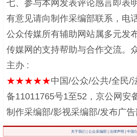
七、参与本网发表评论感言即表明
有意见请向制作采编部联系，电话：0
公众传媒所有辅助网站属多元发
传媒网的支持帮助与合作交流。
主办 :
★★★★★
中国/公众/公共/全民/
这是一记警钟！
谢
备11011765号1至52，京公网安备：
制作采编部/影视采编部/发布广告
关于我们
|
公众采编部
|
法律声明
| 中国