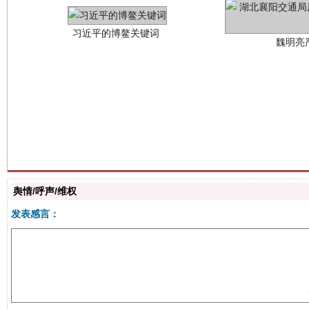
生
“刷贴”乱象丛生
舆情/呼声/维权
发表感言：