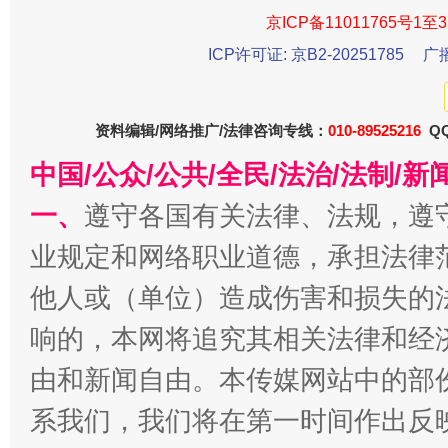
京ICP备11011765号1至3
ICP许可证: 京B2-20251785
广
今
在谋一域中谋全局
资料编辑/网络推广/法律咨询专线：
010-89525216
QQ
中国/公众/公共/全民/法治/法制/
一、
遵守各国有关法律、法规，遵
业规定和网络职业道德，承担法律
他人或（单位）造成伤害和损失的
响的，本网将追究其相关法律和经
习近平的博鳌关键词
魏明亮
由和新闻自由。本传媒网站中的部
系我们，我们将在第一时间作出反