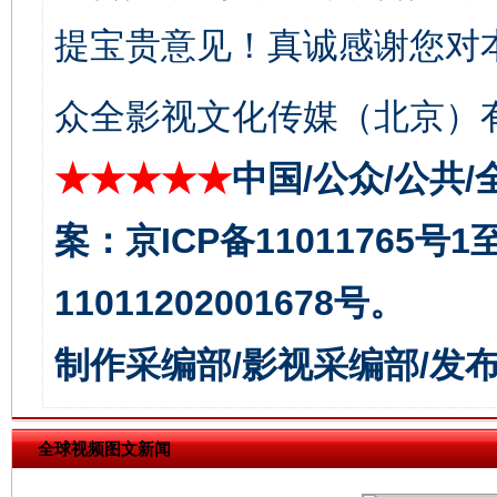
提宝贵意见！真诚感谢您对
众全影视文化传媒（北京）有
今
在谋一域中谋全局
★★★★★
中国/公众/公共/
案：京ICP备11011765号
11011202001678号。
制作采编部/影视采编部/发
习近平的博鳌关键词
魏明亮
全球视频图文新闻