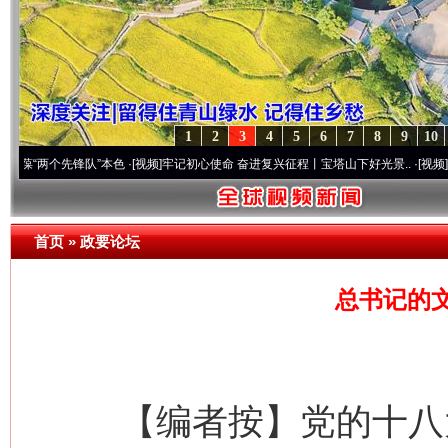
1
2
3
4
5
6
7
8
9
10
个先锋队”本色
·[视频]
牢记初心使命 奋进复兴征程丨宝塔山下好光景..
·[视频]
因党而生 
首页
»
政要论坛
总书记的
【编者按】党的十八大