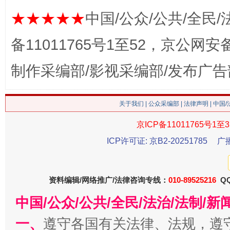
★★★★★
中国/公众/公共/全民/
备11011765号1至52，京公网安备：
制作采编部/影视采编部/发布广告
这是一记警钟！
谢
关于我们
|
公众采编部
|
法律声明
| 中国
京ICP备11011765号1至3
ICP许可证: 京B2-20251785
广
资料编辑/网络推广/法律咨询专线：
010-89525216
QQ
中国/公众/公共/全民/法治/法制/
一、
遵守各国有关法律、法规，遵