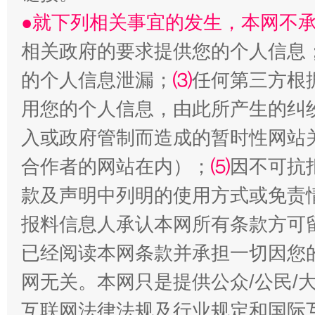
●就下列相关事宜的发生，本网不
相关政府的要求提供您的个人信息
生
的个人信息泄漏；
⑶
任何第三方根
“刷贴”乱象丛生
用您的个人信息，由此所产生的纠
入或政府管制而造成的暂时性网站
合作者的网站在内）；
⑸
因不可抗
款及声明中列明的使用方式或免责
报料信息人承认本网所有条款方可
已经阅读本网条款并承担一切因您
揭批美国五大"原罪"
"炒
网无关。本网只是提供公众/公民/
互联网法律法规及行业规定和国际