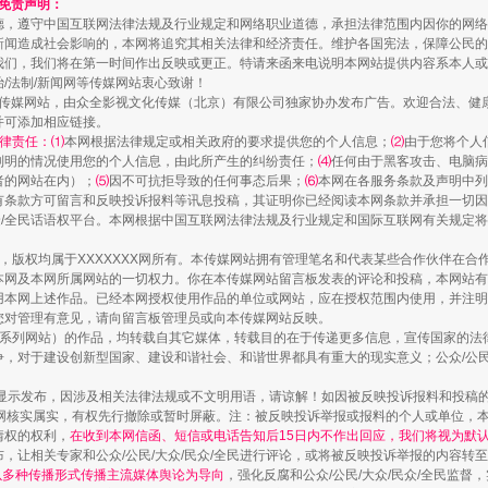
和免责声明：
德，遵守中国互联网法律法规及行业规定和网络职业道德，承担法律范围内因你的网络
新闻造成社会影响的，本网将追究其相关法律和经济责任。维护各国宪法，保障公民的
我们，我们将在第一时间作出反映或更正。特请来函来电说明本网站提供内容系本人或
治/法制/新闻网等传媒网站衷心致谢！
新闻网等传媒网站，由众全影视文化传媒（北京）有限公司独家协办发布广告。欢迎合法、
并可添加相应链接。
律责任：⑴
本网根据法律规定或相关政府的要求提供您的个人信息；
⑵
由于您将个人
列明的情况使用您的个人信息，由此所产生的纠纷责任；
⑷
任何由于黑客攻击、电脑病
者的网站在内）；
⑸
因不可抗拒导致的任何事态后果；
⑹
本网在各服务条款及声明中列
走近一线检察官
有条款方可留言和反映投诉报料等讯息投稿，其证明你已经阅读本网条款并承担一切因
民众/全民话语权平台。本网根据中国互联网法律法规及行业规定和国际互联网有关规定
作品，版权均属于XXXXXXX网所有。本传媒网站拥有管理笔名和代表某些合作伙伴在
本网及本网所属网站的一切权力。你在本传媒网站留言板发表的评论和投稿，本网站有
本网上述作品。已经本网授权使用作品的单位或网站，应在授权范围内使用，并注明“来
您对管理有意见，请向留言板管理员或向本传媒网站反映。
本传媒系列网站）的作品，均转载自其它媒体，转载目的在于传递更多信息，宣传国家的
，对于建设创新型国家、建设和谐社会、和谐世界都具有重大的现实意义；公众/公民/
显示发布，因涉及相关法律法规或不文明用语，请谅解！如因被反映投诉报料和投稿
网核实属实，有权先行撤除或暂时屏蔽。注：被反映投诉举报或报料的个人或单位，
情权的权利，
在收到本网信函、短信或电话告知后15日内不作出回应，我们将视为默
，让相关专家和公众/公民/大众/民众/全民进行评论，或将被反映投诉举报的内容转
藏房
除了知识还要"留白"
网以多种传播形式传播主流媒体舆论为导向
，强化反腐和公众/公民/大众/民众/全民监