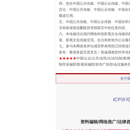
四、您在中国公共传媒、中国公众传媒、中国全民传媒Chin
言论，中国公共传媒、中国公众传媒、中国全民传媒China
载或引用。
五、中国公共传媒、中国公众传媒、中国全民传媒China 
揭批美国五大"原罪"
员有权保留或删除其管辖留言中的任意内容。
六、本传媒结合现代网络科技影视文化传媒的新
策、影视文化传媒交流。合法有效地为公众服
七、参与本网发表评论感言即表明您已经阅读并
发布，敬请多提宝贵意见！真诚感谢您对本传
★★★★★
中国/公众/公共/全民/法治/法制/新闻
制作采编部/影视采编部/发布广告部/会议服务
关于
ICP许可
解纷+调解+退费，一次搞定
资料编辑/网络推广/法律