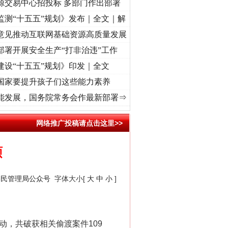
源交易中心招投标 多部门作出部署
监测“十五五”规划》发布｜全文｜解
意见推动互联网基础资源高质量发展
部署开展安全生产“打非治违”工作
建设“十五五”规划》印发｜全文
国家要提升孩子们这些能力素养
牢记初心使命 奋进复兴征程丨“转折之城”激荡..
·[视频]
牢记初心使命 奋进复兴征程丨红船
能发展，国务院常务会作最新部署⇒
网络推广投稿请点击这里>>
硕
移民管理局公众号
字体大小[
大
中
小
]
，共破获相关偷渡案件109