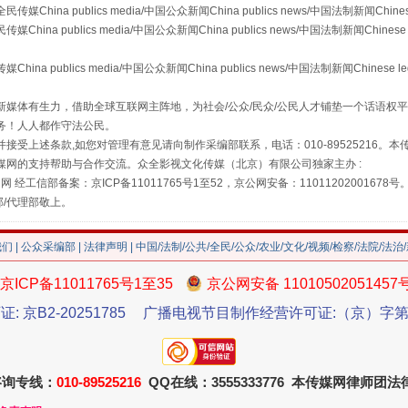
a publics media/中国公众新闻China publics news/中国法制新闻Chinese
 publics media/中国公众新闻China publics news/中国法制新闻Chinese 
publics media/中国公众新闻China publics news/中国法制新闻Chinese l
"炒鞋教程"里的骗局
媒体有生力，借助全球互联网主阵地，为社会/公众/民众/公民人才铺垫一个话语权平
务！人人都作守法公民。
接受上述条款,如您对管理有意见请向制作采编部联系，电话：010-89525216。
媒网的支持帮助与合作交流。众全影视文化传媒（北京）有限公司独家主办 :
网 经工信部备案：京ICP备11011765号1至52，京公网安备：11011202001678号
部/代理部敬上。
我们
|
公众采编部
|
法律声明
| 中国/法制/公共/全民/公众/农业/文化/视频/检察/法院/法治
京ICP备11011765号1至35
京公网安备 11010502051457
证: 京B2-20251785
广播电视节目制作经营许可证:（京）字第3
珠宝鉴定乱象
咨询专线：
010-89525216
QQ在线：3555333776 本传媒网律师团