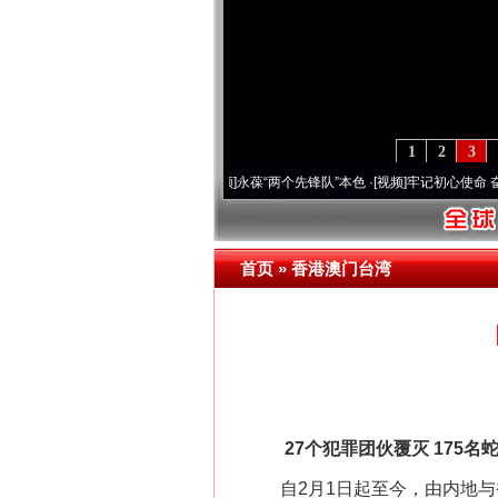
1
2
3
周年 深刻改变雪域高原..
·[视频]
永葆“两个先锋队”本色
·[视频]
牢记初心使命 奋进复兴
首页
»
香港澳门台湾
27个犯罪团伙覆灭 175名
自2月1日起至今，由内地与香