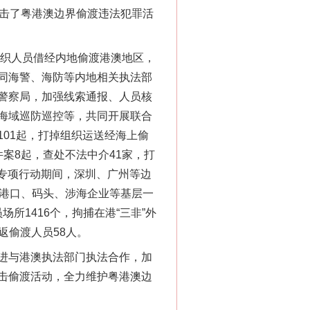
厉打击了粤港澳边界偷渡违法犯罪活
织人员借经内地偷渡港澳地区，
“神药”背后的真相
同海警、海防等内地相关执法部
警察局，加强线索通报、人员核
海域巡防巡控等，共同开展联合
01起，打掉组织运送经海上偷
件案8起，查处不法中介41家，打
。专项行动期间，深圳、广州等边
、港口、码头、涉海企业等基层一
所1416个，拘捕在港“三非”外
返偷渡人员58人。
法官巧妙执行解纠纷
进与港澳执法部门执法合作，加
击偷渡活动，全力维护粤港澳边