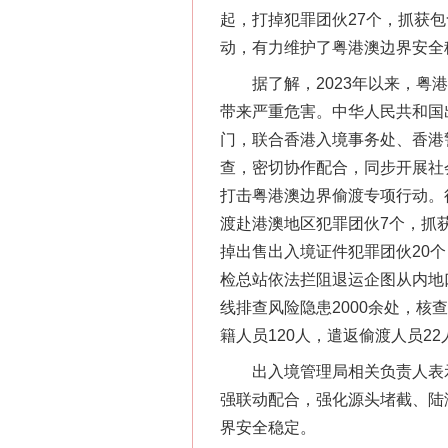
起，打掉犯罪团伙27个，抓获包
动，有力维护了粤港澳边界安全
据了解，2023年以来，粤港
网上购药对药下症？
带来严重危害。中华人民共和国
门，联合香港入境事务处、香港
查，密切协作配合，同步开展社
打击粤港澳边界偷渡专项行动。
渡赴港澳地区犯罪团伙7个，抓获
掉出售出入境证件犯罪团伙20个
检总站依法拦阻退运企图从内地
线排查风险隐患2000余处，核
籍人员120人，遣返偷渡人员2
这是一记警钟！
出入境管理局相关负责人表示
强联动配合，强化源头堵截、陆
界安全稳定。