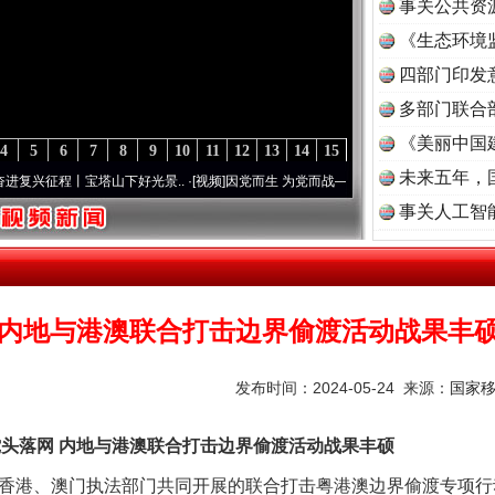
事关公共资
《生态环境
读
四部门印发
多部门联合
《美丽中国
4
5
6
7
8
9
10
11
12
13
14
15
未来五年，
征程丨宝塔山下好光景..
·[视频]
因党而生 为党而战——百年“纪”事⑧加强纪律..
·[视频]
事关人工智
内地与港澳联合打击边界偷渡活动战果丰
发布时间：2024-05-24 来源：
国家
蛇头落网 内地与港澳联合打击边界偷渡活动战果丰硕
港、澳门执法部门共同开展的联合打击粤港澳边界偷渡专项行动