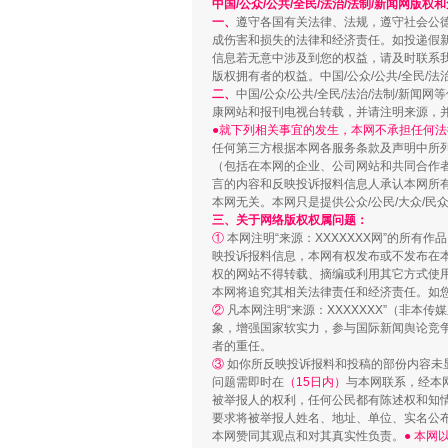
中国/公众/公共/全民/法治/法制/新闻网版权
一、
遵守各国有关法律、法规，遵守社会公
成伤害和损失的法律和经济责任。如投递假
信息若无意中涉及到您的权益，请及时联系
版权拥有者的权益。中国/公众/公共/全民/法
二、
中国/公众/公共/全民/法治/法制/
康网站和报刊电视台转载，并请注明来源，
●就下列相关事宜的发生，本网不承担任何法
任何第三方根据本网各服务条款及声明中所
站台名比不上好声名
（包括在本网的企业、公司网站和共同合作
言的内容和反映投诉报料信息人承认本网所
本网无关。本网只是提供公众/公民/大众/
三、关于网络版权权属问题：
①
本网注明“来源：XXXXXXX网”的所有
映投诉报料信息，本网有权发布或不发布在
权的网站不得转载、摘编或利用其它方式使用
本网将追究其相关法律责任和经济责任。如
②
凡本网注明“来源：XXXXXXX”（非
象，增强国家软实力，参与国际新闻舆论竞争
者的重任。
③
如你所反映投诉报料和投稿的部份内容未
问题需即时在
（15日内）
与本网联系，经本
被举报人的权利，任何公民都有陈述权和知
要求将被举报人姓名、地址、单位、实名公布
漫山遍野的桃花与雪山、麦地、白
本网赞同其观点和对其真实性负责。
● 本