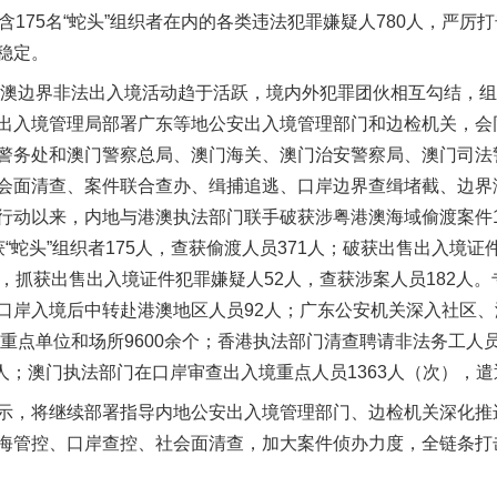
含175名“蛇头”组织者在内的各类违法犯罪嫌疑人780人，严
稳定。
澳边界非法出入境活动趋于活跃，境内外犯罪团伙相互勾结，组
茶叶“炒上天”
出入境管理局部署广东等地公安出入境管理部门和边检机关，会
警务处和澳门警察总局、澳门海关、澳门治安警察局、澳门司法
会面清查、案件联合查办、缉捕追逃、口岸边界查缉堵截、边界
行动以来，内地与港澳执法部门联手破获涉粤港澳海域偷渡案件1
“蛇头”组织者175人，查获偷渡人员371人；破获出售出入境证
，抓获出售出入境证件犯罪嫌疑人52人，查获涉案人员182人
口岸入境后中转赴港澳地区人员92人；广东公安机关深入社区
查重点单位和场所9600余个；香港执法部门清查聘请非法务工人员场
2人；澳门执法部门在口岸审查出入境重点人员1363人（次），遣
谢谢有你温暖了四季
，将继续部署指导内地公安出入境管理部门、边检机关深化推
海管控、口岸查控、社会面清查，加大案件侦办力度，全链条打