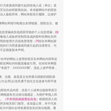
行为直接或间接引起的给他人或（单位）造
言论自由和新闻自由。本传媒网站中的部份
法人版权所有，网站有权先行撤除，以保护
健康网站和报刊电视台友情链接，授权合法、健
信息泄漏或其他原因导致的个人信息泄漏；
⑶
毒侵入或政府管制而造成的暂时性网站关闭
“谁都不怕”的他落马了
明的使用方式或免责情形；
⑺
你在本网站留
您的行为而直接或间接引起的法律责任，与
将不定期更新本声明。
合作伙伴的网站上使用你留言在本网站内容和反
权在网站内转载或修改引用。但未经本网授
源于：XXXXXXX网”。违反上述声明者，
法律、法规、政策及文化和展示国家的国际形
大众/民众/全民勇于担任文化使者与和平使
的部份作品内容，涉及个人或单位版权和其它
本网根据有关法律法规规定，为维护举报人和
认。（不作回应的其责任自负）
根据投诉人的
至所涉相关部门领导。未加盖公章，并不代表
用生命托举生命
督，实为中国向全球发展营造良好舆论氛围。通